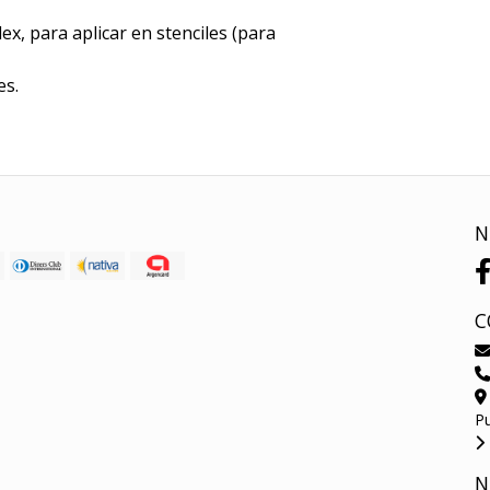
lex, para aplicar en stenciles (para
es.
N
C
P
N