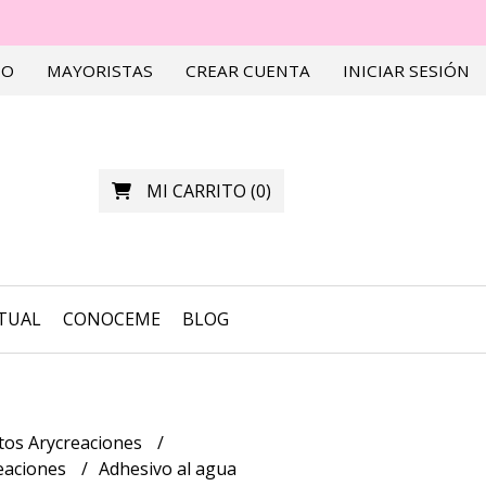
TO
MAYORISTAS
CREAR CUENTA
INICIAR SESIÓN
MI CARRITO
(
0
)
RTUAL
CONOCEME
BLOG
tos Arycreaciones
eaciones
Adhesivo al agua