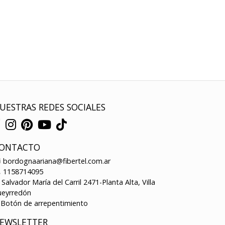
UESTRAS REDES SOCIALES
ONTACTO
bordognaariana@fibertel.com.ar
1158714095
Salvador María del Carril 2471-Planta Alta, Villa
ueyrredón
Botón de arrepentimiento
EWSLETTER