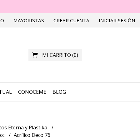
TO
MAYORISTAS
CREAR CUENTA
INICIAR SESIÓN
MI CARRITO
(
0
)
RTUAL
CONOCEME
BLOG
os Eterna y Plastika
0cc
Acrílico Deco 76