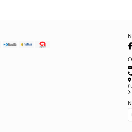
N
C
P
N