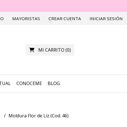
TO
MAYORISTAS
CREAR CUENTA
INICIAR SESIÓN
MI CARRITO
(
0
)
RTUAL
CONOCEME
BLOG
s
Moldura Flor de Liz (Cod. 46)