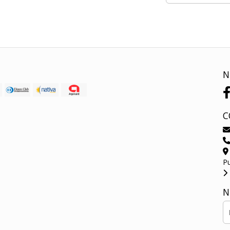
N
C
P
N