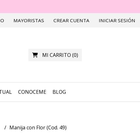
TO
MAYORISTAS
CREAR CUENTA
INICIAR SESIÓN
MI CARRITO
(
0
)
RTUAL
CONOCEME
BLOG
s
Manija con Flor (Cod. 49)