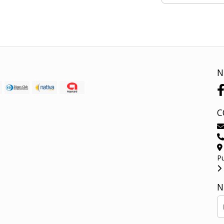
N
C
P
N