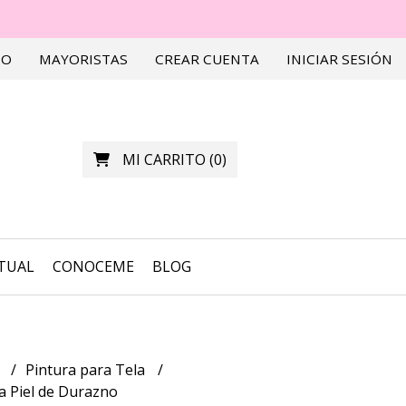
TO
MAYORISTAS
CREAR CUENTA
INICIAR SESIÓN
MI CARRITO
(
0
)
RTUAL
CONOCEME
BLOG
a
Pintura para Tela
a Piel de Durazno