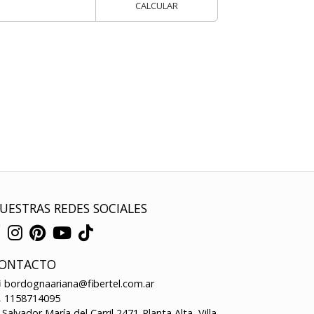
CALCULAR
UESTRAS REDES SOCIALES
ONTACTO
bordognaariana@fibertel.com.ar
1158714095
Salvador María del Carril 2471-Planta Alta, Villa